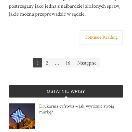
postrzegany jako jedna z najbardziej złożonych spraw,
jakie można przeprowadzić w sądzie.
Continue Reading
Stronicowanie
1
2
…
16
Następne
wpisów
OSTATNIE WPISY
Drukarnia cyfrowa – jak wyróżnić swoją
markę?