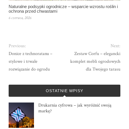
Naturalne podsypki ogrodnicze – wsparcie wzrostu roślin i
ochrona przed chwastami
6 czerwca, 2026
Previous:
Next:
Donice z technoratanu –
Zestaw Corfu – elegancki
stylowe i trwałe
komplet mebli ogrodowych
rozwiązanie do ogrodu
dla Twojego tarasu
OSTATNIE WPISY
Drukarnia cyfrowa – jak wyróżnić swoją
markę?