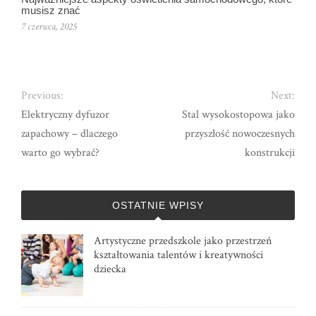
musisz znać
7 czerwca, 2025
Previous:
Next:
Elektryczny dyfuzor
Stal wysokostopowa jako
zapachowy – dlaczego
przyszłość nowoczesnych
warto go wybrać?
konstrukcji
OSTATNIE WPISY
Artystyczne przedszkole jako przestrzeń
kształtowania talentów i kreatywności
dziecka