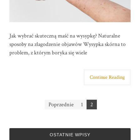
Jak wybrać skuteczną maść na wysypkę? Naturalne
sposoby na złagodzenie objawów Wysypka skórna to
problem, z którym boryka się wiele
Continue Reading
Stronicowanie
Poprzednie
1
2
wpisów
OSTATNIE WPISY