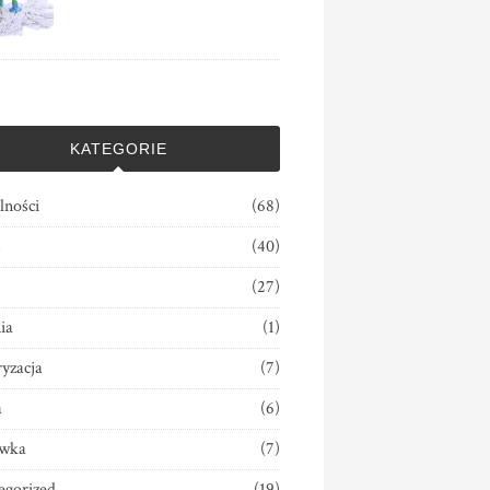
KATEGORIE
lności
(68)
s
(40)
(27)
ia
(1)
yzacja
(7)
a
(6)
wka
(7)
egorized
(19)