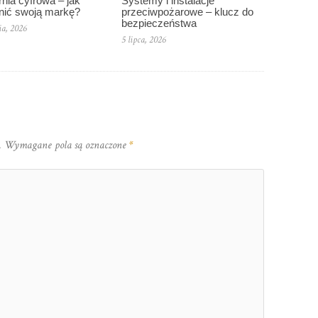
Systemy i instalacje
nia cyfrowa – jak
przeciwpożarowe – klucz do
nić swoją markę?
bezpieczeństwa
ia, 2026
5 lipca, 2026
.
Wymagane pola są oznaczone
*