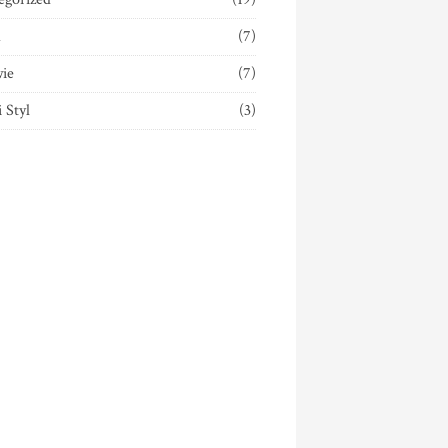
a
(7)
ie
(7)
i Styl
(3)