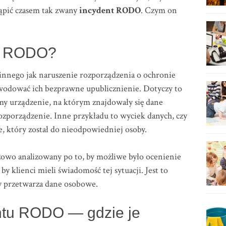
ąpić czasem tak zwany
incydent RODO
. Czym on
nt RODO?
c innego jak naruszenie rozporządzenia o ochronie
odować ich bezprawne upublicznienie. Dotyczy to
imy urządzenie, na którym znajdowały się dane
zporządzenie. Inne przykładu to wyciek danych, czy
, który został do nieodpowiedniej osoby.
wo analizowany po to, by możliwe było ocenienie
by klienci mieli świadomość tej sytuacji. Jest to
y przetwarza dane osobowe.
ntu RODO — gdzie je