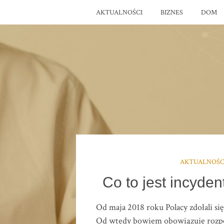
AKTUALNOŚCI
BIZNES
DOM
AKTUALNOŚC
Co to jest incyde
Od maja 2018 roku Polacy zdołali si
Od wtedy bowiem obowiązuje rozpor