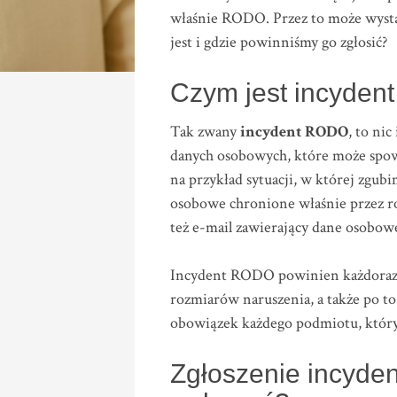
właśnie RODO. Przez to może wyst
jest i gdzie powinniśmy go zgłosić?
Czym jest incyde
Tak zwany
incydent RODO
, to ni
danych osobowych, które może spow
na przykład sytuacji, w której zgub
osobowe chronione właśnie przez ro
też e-mail zawierający dane osobowe
Incydent RODO powinien każdorazo
rozmiarów naruszenia, a także po to 
obowiązek każdego podmiotu, któr
Zgłoszenie incyde