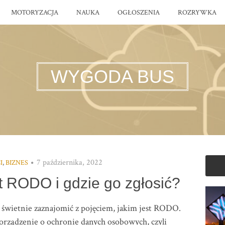
MOTORYZACJA
NAUKA
OGŁOSZENIA
ROZRYWKA
WYGODA BUS
7 października, 2022
I
,
BIZNES
nt RODO i gdzie go zgłosić?
ę świetnie zaznajomić z pojęciem, jakim jest RODO.
ządzenie o ochronie danych osobowych, czyli