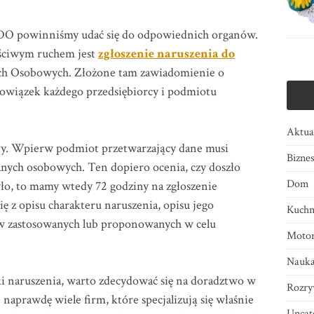
DO powinniśmy udać się do odpowiednich organów.
ciwym ruchem jest
zgłoszenie naruszenia do
ych Osobowych. Złożone tam zawiadomienie o
owiązek każdego przedsiębiorcy i podmiotu
Aktua
osty. Wpierw podmiot przetwarzający dane musi
Bizne
danych osobowych. Ten dopiero ocenia, czy doszło
Dom
było, to mamy wtedy 72 godziny na zgłoszenie
ę z opisu charakteru naruszenia, opisu jego
Kuchn
ów zastosowanych lub proponowanych w celu
Motor
Nauk
ki naruszenia, warto zdecydować się na doradztwo w
Rozry
naprawdę wiele firm, które specjalizują się właśnie
Uncat