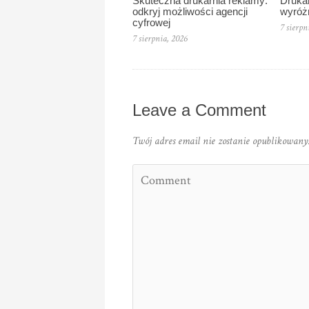
Skuteczna drukarnia reklamy:
Drukar
odkryj możliwości agencji
wyróż
cyfrowej
7 sierpn
7 sierpnia, 2026
Leave a Comment
Twój adres email nie zostanie opublikowany