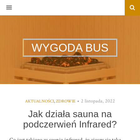
MENU
WYGODA BUS
2 listopada, 2022
AKTUALNOŚCI
,
ZDROWIE
Jak działa sauna na
podczerwień Infrared?
Co jest takiego w saunie infrared, że cieszy się taką